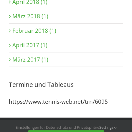
April 2018 (1)
März 2018 (1)
Februar 2018 (1)
April 2017 (1)
März 2017 (1)
Termine und Tableaus
https://www.tennis-web.net/trn/6095
© TVN Bezirk 4 |
Impressum
|
Datenschutz
Einstellungen für Datenschutz und Privatsphäre
Settings