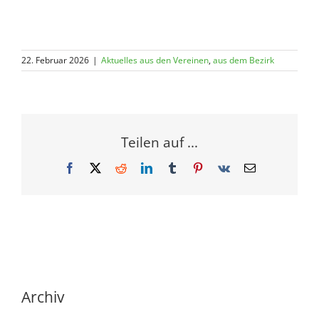
22. Februar 2026
|
Aktuelles aus den Vereinen
,
aus dem Bezirk
Teilen auf ...
Facebook
X
Reddit
LinkedIn
Tumblr
Pinterest
Vk
E-
Mail
Archiv