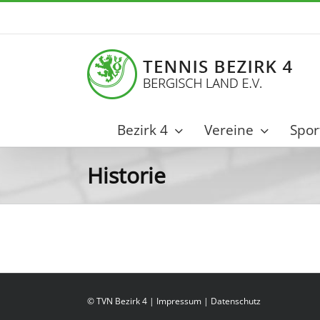
Zum
Inhalt
springen
Bezirk 4
Vereine
Spor
Historie
© TVN Bezirk 4 |
Impressum
|
Datenschutz