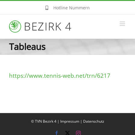
Zum
Hotline Nummern
Inhalt
springen
Tableaus
https://www.tennis-web.net/trn/6217
© TVN Bezirk 4 |
Impressum
|
Datenschutz
Facebook
X
Instagram