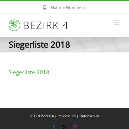
Zum
Hotline Nummern
Inhalt
springen
Siegerliste 2018
Siegerliste 2018
© TVN Bezirk 4 |
Impressum
|
Datenschutz
Facebook
X
Instagram