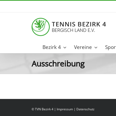
Zum
Inhalt
springen
Bezirk 4
Vereine
Spor
Ausschreibung
© TVN Bezirk 4 |
Impressum
|
Datenschutz