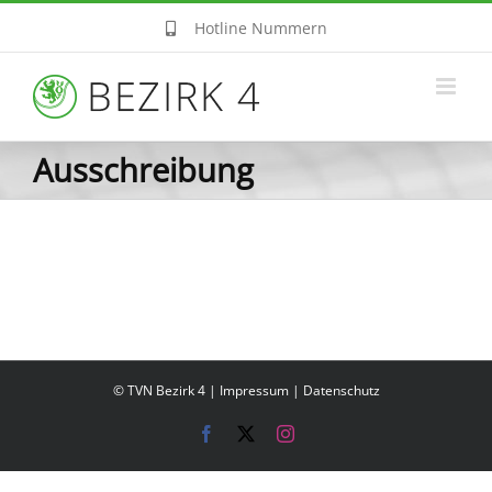
Zum
Hotline Nummern
Inhalt
springen
Ausschreibung
© TVN Bezirk 4 |
Impressum
|
Datenschutz
Facebook
X
Instagram