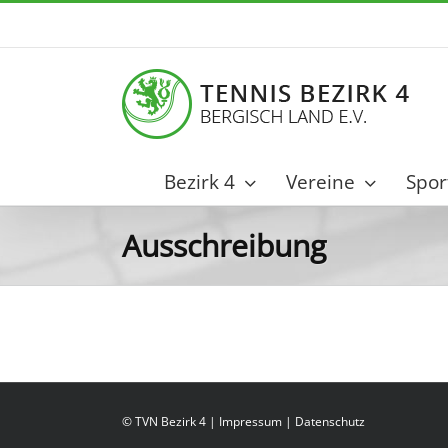
Zum
Inhalt
springen
Bezirk 4
Vereine
Spor
Ausschreibung
© TVN Bezirk 4 |
Impressum
|
Datenschutz